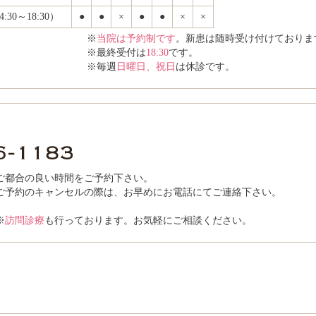
30～18:30）
●
●
×
●
●
×
×
※
当院は予約制です
。新患は随時受け付けておりま
※最終受付は
18:30
です。
※毎週
日曜日、祝日
は休診です。
ご都合の良い時間をご予約下さい。
ご予約のキャンセルの際は、お早めにお電話にてご連絡下さい。
※
訪問診療
も行っております。お気軽にご相談ください。