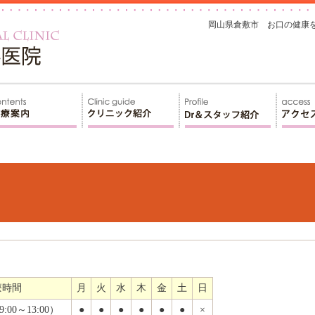
岡山県倉敷市 お口の健康
療時間
月
火
水
木
金
土
日
00～13:00）
●
●
●
●
●
●
×