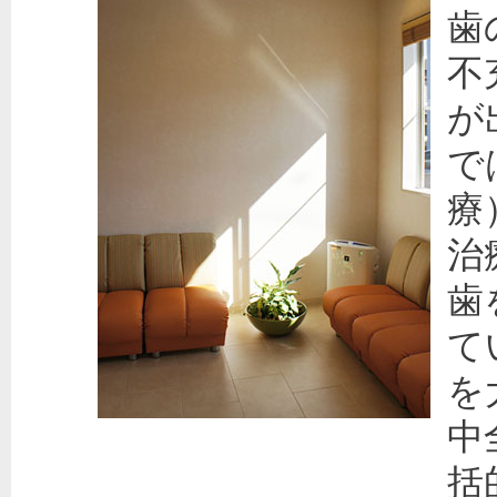
歯
不
が
で
療
治
歯
て
を
中
括