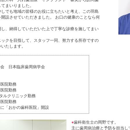
してまいりました。
少しでも地域の皆様のお役に立ちたいと考え、この羽島
を開設させていただきました。 お口の健康のことなら何
。
明し、納得していただいた上で丁寧な診療を施してまい
ニックを目指して、スタッフ一同、努力する所存ですの
いいたします。
部
会 日本臨床歯周病学会
科医院勤務
医院勤務
タルクリニック勤務
医院勤務
羽島に「おかの歯科医院」開設
●
歯科衛生士の岡野です。
主に歯周病治療と予防を担当し