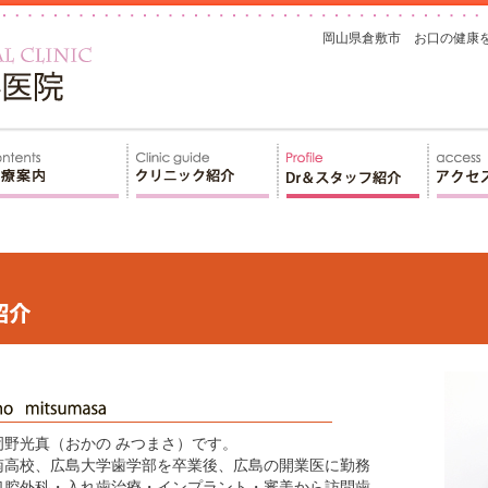
岡山県倉敷市 お口の健康
野光真（おかの みつまさ）です。
南高校、広島大学歯学部を卒業後、広島の開業医に勤務
口腔外科
・
入れ歯治療・インプラント
・
審美
から訪問歯